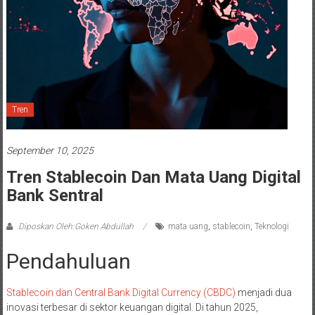
Tren
September 10, 2025
Tren Stablecoin Dan Mata Uang Digital
Bank Sentral
Diposkan Oleh:Goken Abdullah
mata uang
,
stablecoin
,
Teknologi
Pendahuluan
Stablecoin dan Central Bank Digital Currency (CBDC)
menjadi dua
inovasi terbesar di sektor keuangan digital. Di tahun 2025,