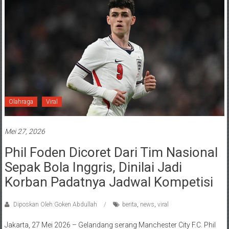
Olahraga
Viral
Mei 27, 2026
Phil Foden Dicoret Dari Tim Nasional
Sepak Bola Inggris, Dinilai Jadi
Korban Padatnya Jadwal Kompetisi
Diposkan Oleh:Goken Abdullah
berita
,
news
,
viral
Jakarta, 27 Mei 2026 – Gelandang serang Manchester City F.C. Phil