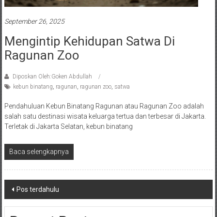
September 26, 2025
Mengintip Kehidupan Satwa Di
Ragunan Zoo
Diposkan Oleh:Goken Abdullah
kebun binatang
,
ragunan
,
ragunan zoo
,
satwa
Pendahuluan Kebun Binatang Ragunan atau Ragunan Zoo adalah
salah satu destinasi wisata keluarga tertua dan terbesar di Jakarta.
Terletak di Jakarta Selatan, kebun binatang
Baca selengkapnya
Navigasi
Pos terdahulu
pos