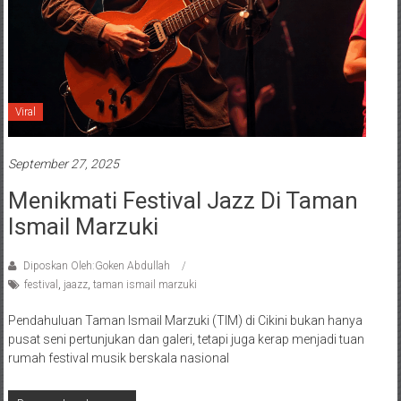
Viral
September 27, 2025
Menikmati Festival Jazz Di Taman
Ismail Marzuki
Diposkan Oleh:Goken Abdullah
festival
,
jaazz
,
taman ismail marzuki
Pendahuluan Taman Ismail Marzuki (TIM) di Cikini bukan hanya
pusat seni pertunjukan dan galeri, tetapi juga kerap menjadi tuan
rumah festival musik berskala nasional