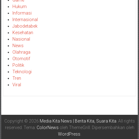
Hukum
Informasi
Internasional
Jabodetabek
Kesehatan
Nasional
News
Olahraga
Otomotif
Politik
Teknologi
Tren
Viral
Copyright © 2026
Media Kita News | Berita Kita, Suara Kita
. All rights
reserved. Tema:
ColorNews
oleh ThemeGrill. Dipersembahkan oleh
WordPress
.