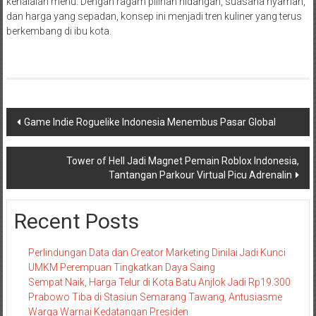
kehalalan menu. Dengan ragam pilihan hidangan, suasana nyaman,
dan harga yang sepadan, konsep ini menjadi tren kuliner yang terus
berkembang di ibu kota.
Navigasi
Game Indie Roguelike Indonesia Menembus Pasar Global
pos
Tower of Hell Jadi Magnet Pemain Roblox Indonesia,
Tantangan Parkour Virtual Picu Adrenalin
Recent Posts
Perlindungan Data dan Creator Marketing Dinilai Jadi Kunci
UMKM Perempuan Tingkatkan Daya Saing
Sempat Naik, Harga Telur di Kota Batu Anjlok Jadi Rp19.300
Prabowo Tiba di Stasiun Semarang Tawang, Antusiasme
Warga Warnai Kedatangan Presiden