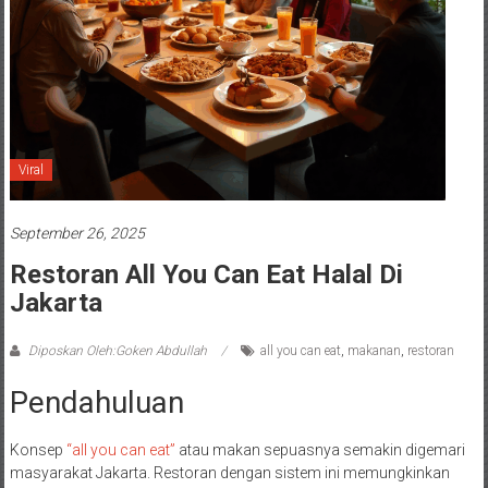
Viral
September 26, 2025
Restoran All You Can Eat Halal Di
Jakarta
Diposkan Oleh:Goken Abdullah
all you can eat
,
makanan
,
restoran
Pendahuluan
Konsep
“all you can eat”
atau makan sepuasnya semakin digemari
masyarakat Jakarta. Restoran dengan sistem ini memungkinkan