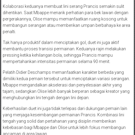
Kolaborasi keduanya membuat lini serang Prancis semakin sulit
dihentikan. Saat Mbappe menarik perhatian para bek lawan dengan
pergerakannya, Olise mampu memanfaatkan ruang kosong untuk
membangun serangan atau memberikan umpan berbahaya ke area
penalti.
Tak hanya produktif dalam menciptakan gol, duet ini juga aktif
membantu proses transisi permainan. Keduanya rajin melakukan
pressing ketika kehilangan bola, sehingga Prancis mampu
mempertahankan intensitas permainan selama 90 menit.
Pelatih Didier Deschamps memanfaatkan karakter berbeda yang
dimiliki kedua pemain tersebut untuk menciptakan variasi serangan.
Mbappe mengandalkan akselerasi dan penyelesaian akhir yang
tajam, sedangkan Olise lebih banyak berperan sebagai kreator yang
menghubungkan lini tengah dengan lini depan.
Keberhasilan duet ini juga tidak terlepas dari dukungan pemain lain
yang menjaga keseimbangan permainan Prancis. Kombinasi lini
tengah yang solid dan pertahanan yang disiplin memberikan
kebebasan bagi Mbappe dan Olise untuk lebih fokus membangun
ancaman di area lawan.