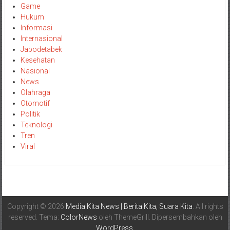
Game
Hukum
Informasi
Internasional
Jabodetabek
Kesehatan
Nasional
News
Olahraga
Otomotif
Politik
Teknologi
Tren
Viral
Copyright © 2026
Media Kita News | Berita Kita, Suara Kita
. All rights
reserved. Tema:
ColorNews
oleh ThemeGrill. Dipersembahkan oleh
WordPress
.