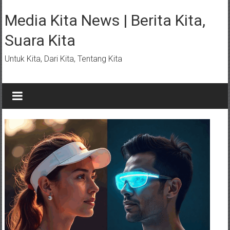
Lompat
ke
Media Kita News | Berita Kita,
konten
Suara Kita
Untuk Kita, Dari Kita, Tentang Kita