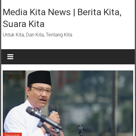
Lompat
ke
Media Kita News | Berita Kita,
konten
Suara Kita
Untuk Kita, Dari Kita, Tentang Kita
Nasional