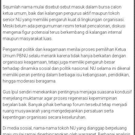
Sejumlah nama mulai disebut-sebut masuk dalam bursa calon
ketua umum, baik dari kalangan pengurus aktif maupun tokoh
senior NU yang memiliki pengaruh kuat di lingkungan organisasi.
Meski belum ada pengumuman resmi terkait pencalonan, diskusi
mengenai figur potensial terus berkembang di kalangan internal
maupun masyarakat luas.
Pengamat politik dan keagamaan menilai proses pemilihan Ketua
Umum PBNU selalu menarik karena tidak hanya berkaitan dengan
organisasi keagamaan, tetapi juga memiliki pengaruh besar
terhadap dinamika sosial dan politik nasional. NU selama ini dikenal
memiliki peran penting dalam berbagai isu kebangsaan, pendidikan,
hingga moderasi beragama.
Gus Ipul sendiri menekankan pentingnya menjaga suasana kondusif
menjelang muktamar agar proses regenerasi kepemimpinan
berjalan baik. Banyak pihak berharap forum tersebut tetap menjadi
ruang musyawarah yang mengedepankan persatuan serta
kepentingan organisasi secara keseluruhan.
Di media sosial, nama-nama tokoh NU yang dianggap berpeluang
maju mulai ramai diperbincangkan oleh warganet. Berbagai analisis