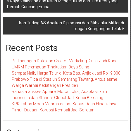
Rayo Vallecano dan Kisah Mengejutkan dari Tim Kecil yang
Pernah Guncang Eropa
pos
Iran Tuding AS Abaikan Diplomasi dan Pilih Jalur Militer di
Tengah Ketegangan Teluk
Recent Posts
Perlindungan Data dan Creator Marketing Dinilai Jadi Kunci
UMKM Perempuan Tingkatkan Daya Saing
Sempat Naik, Harga Telur di Kota Batu Anjlok Jadi Rp19.300
Prabowo Tiba di Stasiun Semarang Tawang, Antusiasme
Warga Warnai Kedatangan Presiden
Rahasia Sukses Apparel Motor Lokal, Adaptasi Iklim
Indonesia dan Standar Global Jadi Kunci Bersaing
KPK Tahan Moch Mahrus dalam Kasus Dana Hibah Jawa
Timur, Dugaan Korupsi Kembali Jadi Sorotan